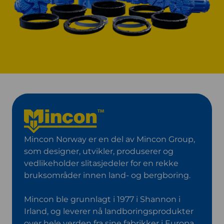
Mincon Norway er en del av Mincon Group,
som designer, utvikler, produserer og
vedlikeholder slitasjedeler for en rekke
bruksområder innen land- og bergboring.
Mincon ble grunnlagt i 1977 i Shannon i
Irland, og leverer nå landborings­produkter
over hele verden fra sine fabrikker i Europa,