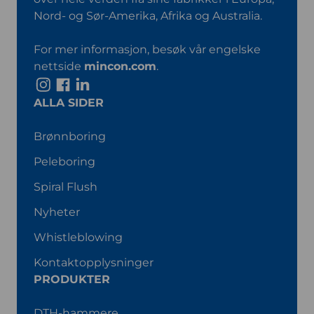
Nord- og Sør-Amerika, Afrika og Australia.
For mer informasjon, besøk vår engelske
nettside
mincon.com
.
I
F
L
n
a
i
ALLA SIDER
s
c
n
t
e
k
Brønnboring
a
b
e
Peleboring
g
o
d
r
o
I
Spiral Flush
a
k
n
Nyheter
m
Whistleblowing
Kontaktopplysninger
PRODUKTER
DTH-hammere